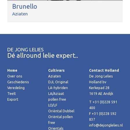
Brunello
Aziaten
DE JONG LELIES
Dé allround lelie expert..
Home
Cultivars
Contact Holland
Over ons
Aziaten
De Jong Lelies
Geschiedenis
DJL Original
Holland bv
Veredeling
LA-hybriden
Kerkepad 28
Teelt
LA/Aziaat
1619 AE Andijk
Export
pollen free
T +31 (0)228 591
LO/LF
400
Oriëntal Dubbel
F +31 (0)228 592
Oriëntal pollen
837
free
info@dejonglelies.nl
Orientals