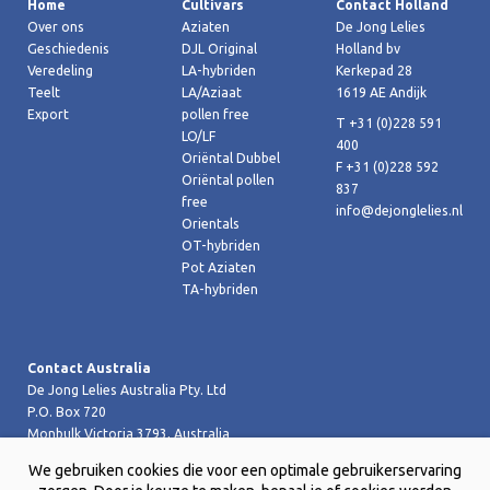
Home
Cultivars
Contact Holland
Over ons
Aziaten
De Jong Lelies
Geschiedenis
DJL Original
Holland bv
Veredeling
LA-hybriden
Kerkepad 28
Teelt
LA/Aziaat
1619 AE Andijk
Export
pollen free
T +31 (0)228 591
LO/LF
400
Oriëntal Dubbel
F +31 (0)228 592
Oriëntal pollen
837
free
info@dejonglelies.nl
Orientals
OT-hybriden
Pot Aziaten
TA-hybriden
Contact Australia
De Jong Lelies Australia Pty. Ltd
P.O. Box 720
Monbulk Victoria 3793, Australia
T +61 (0)359 619 188
We gebruiken cookies die voor een optimale gebruikerservaring
F +61 (0)359 619 199 joost@dejongleliesaustralia.com.au