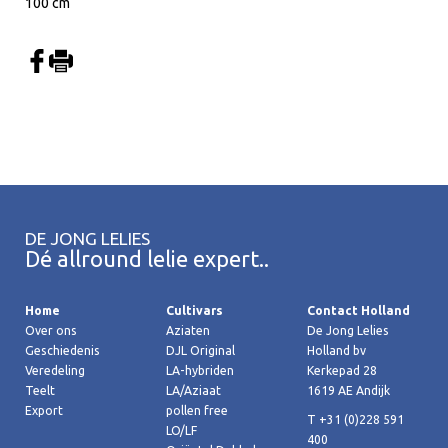
100 cm
DE JONG LELIES
Dé allround lelie expert..
Home
Cultivars
Contact Holland
Over ons
Aziaten
De Jong Lelies
Geschiedenis
DJL Original
Holland bv
Veredeling
LA-hybriden
Kerkepad 28
Teelt
LA/Aziaat
1619 AE Andijk
Export
pollen free
T +31 (0)228 591
LO/LF
400