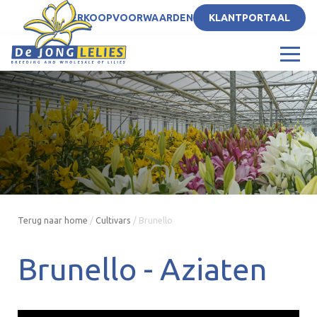
NL
VERKOOPVOORWAARDEN
KLANTPORTAAL
Terug naar home
/
Cultivars
/
Brunello
Brunello -
Aziaten