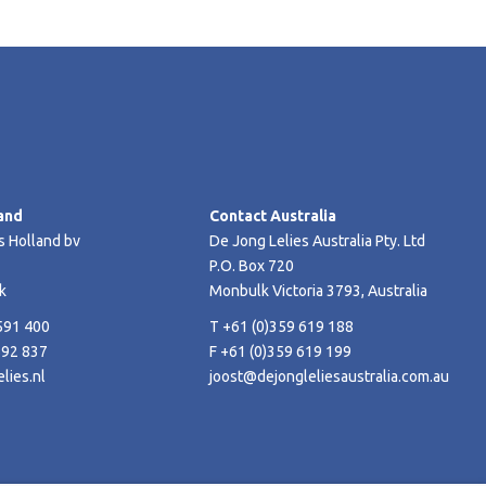
and
Contact Australia
s Holland bv
De Jong Lelies Australia Pty. Ltd
P.O. Box 720
k
Monbulk Victoria 3793, Australia
591 400
T +61 (0)359 619 188
592 837
F +61 (0)359 619 199
lies.nl
joost@dejongleliesaustralia.com.au