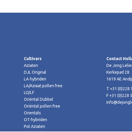
Cultivars
Contact Holl
Aziaten
De Jong Lelie
DJL Original
Kerkepad 28
LA-hybriden
1619 AE Andij
LA/Aziaat pollen free
T +31 (0)228 
LO/LF
F +31 (0)228 
Oriëntal Dubbel
info@dejongle
Oriëntal pollen free
Orientals
OT-hybriden
Pot Aziaten