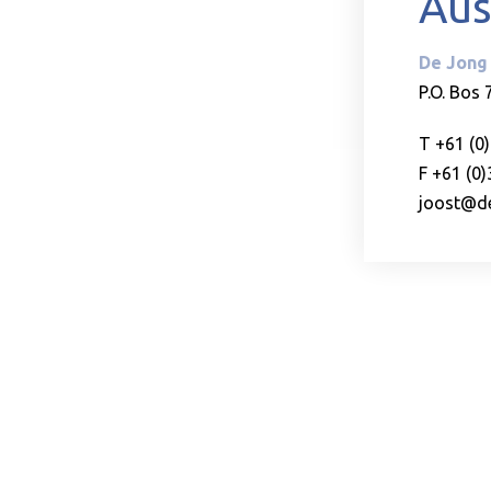
Aus
De Jong 
P.O. Bos 
T +61 (0
F +61 (0
joost@de