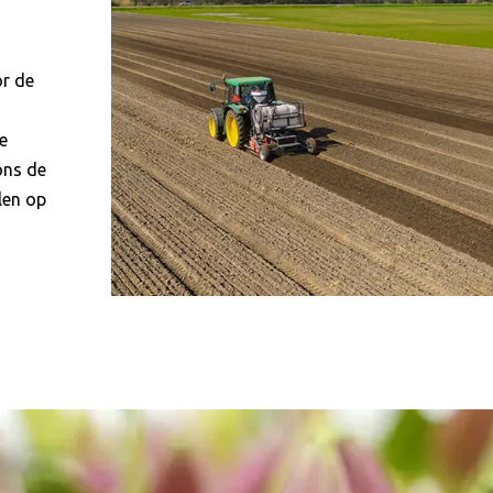
or de
e
ons de
len op