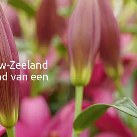
uw-Zeeland
nd van een