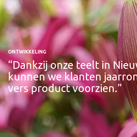
ONTWIKKELING
“Dankzij onze teelt in Nie
kunnen we klanten jaarro
vers product voorzien.”