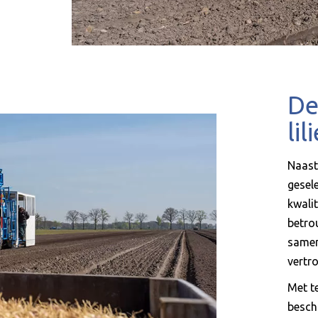
De
lil
Naast
gesel
kwali
betro
samen
vertr
Met te
besch