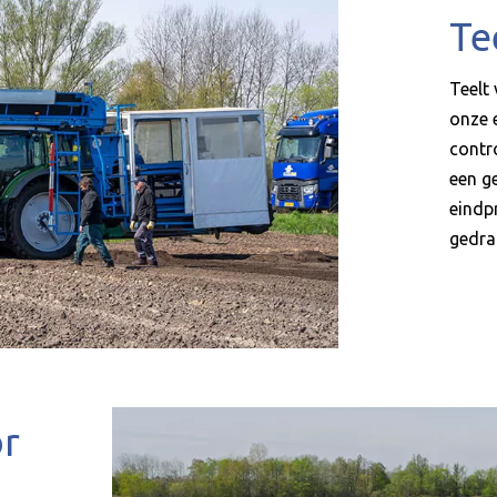
Te
Teelt
onze 
contro
een g
eindpr
gedra
or