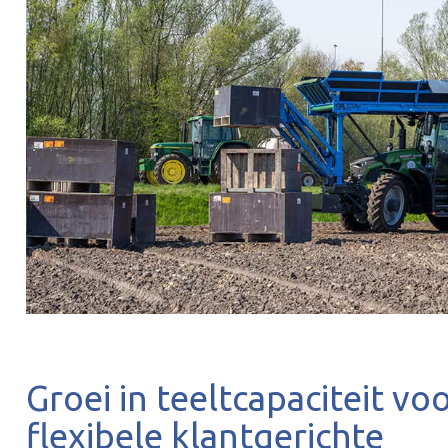
Groei in teeltcapaciteit vo
flexibele klantgerichte