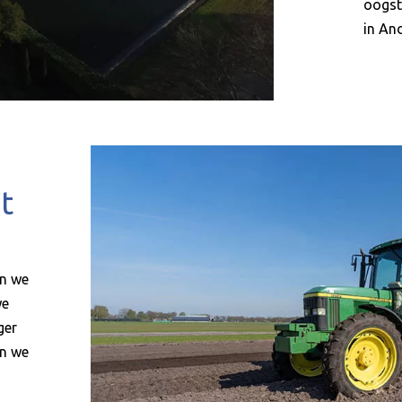
oogst
in And
t
en we
we
ger
en we