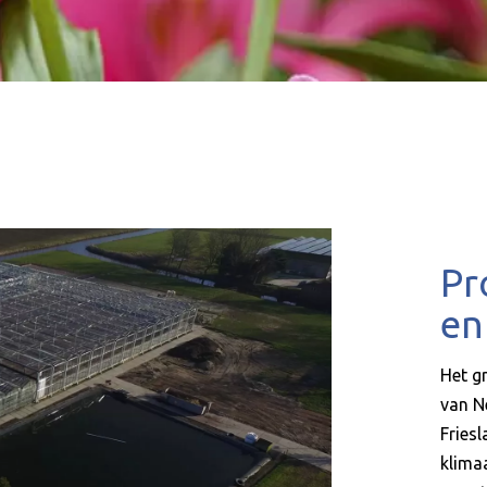
Pr
en
Het g
van N
Fries
klima