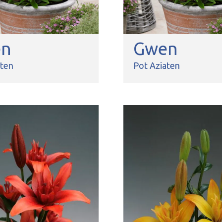
en
Gwen
aten
Pot Aziaten