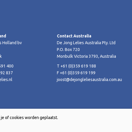
and
Contact Australia
s Holland bv
De Jong Lelies Australia Pty. Ltd
P.O. Box 720
k
Monbulk Victoria 3793, Australia
591 400
T +61 (0)359 619 188
592 837
F +61 (0)359 619 199
lies.nl
joost@dejongleliesaustralia.com.au
je of cookies worden geplaatst.