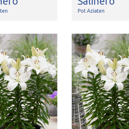
nero
Salinero
aten
Pot Aziaten