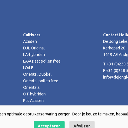
Cultivars
Contact Holl
Aziaten
De Jong Lelie
DJL Original
Kerkepad 28
LA-hybriden
1619 AE Andij
LA/Aziaat pollen free
T +31 (0)228 
LO/LF
F +31 (0)228 
Oriëntal Dubbel
info@dejongle
Oriëntal pollen free
Orientals
OT-hybriden
Pot Aziaten
TA-hybriden
een optimale gebruikerservaring zorgen. Door je keuze te maken, bepaal 
Accepteren
Afwijzen