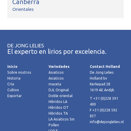
Canberra
Orientales
DE JONG LELIES
El experto en lirios por excelencia.
Inicio
Variedades
Contact Holland
Sobre nostros
Asiaticos
De Jong Lelies
Historia
Asiaticos
Holland bv
Cría
maceta
Kerkepad 28
Cultivo
DJL Original
1619 AE Andijk
Exportar
Doble oriental
T +31 (0)228 591
Hibridos LA
400
Hibridos OT
F +31 (0)228 592
Hibridos TA
837
LA Asiaticos Sin
info@dejonglelies.nl
Pollen
LO/LF