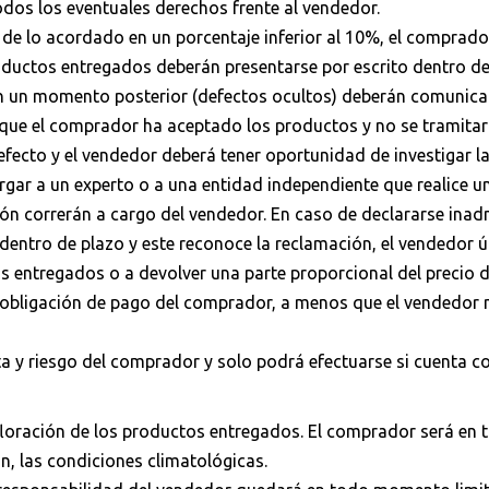
dos los eventuales derechos frente al vendedor.
en de lo acordado en un porcentaje inferior al 10%, el comprad
oductos entregados deberán presentarse por escrito dentro de
en un momento posterior (defectos ocultos) deberán comunic
á que el comprador ha aceptado los productos y no se tramitar
fecto y el vendedor deberá tener oportunidad de investigar la r
ar a un experto o a una entidad independiente que realice una
ión correrán a cargo del vendedor. En caso de declararse inad
 dentro de plazo y este reconoce la reclamación, el vendedor 
tos entregados o a devolver una parte proporcional del precio 
a obligación de pago del comprador, a menos que el vendedo
a y riesgo del comprador y solo podrá efectuarse si cuenta con
 floración de los productos entregados. El comprador será en
n, las condiciones climatológicas.