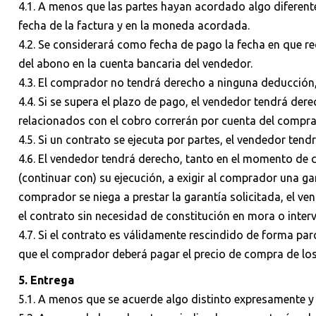
4.1. A menos que las partes hayan acordado algo diferente
fecha de la factura y en la moneda acordada.
4.2. Se considerará como fecha de pago la fecha en que re
del abono en la cuenta bancaria del vendedor.
4.3. El comprador no tendrá derecho a ninguna deducción,
4.4. Si se supera el plazo de pago, el vendedor tendrá dere
relacionados con el cobro correrán por cuenta del compra
4.5. Si un contrato se ejecuta por partes, el vendedor tend
4.6. El vendedor tendrá derecho, tanto en el momento de 
(continuar con) su ejecución, a exigir al comprador una g
comprador se niega a prestar la garantía solicitada, el ve
el contrato sin necesidad de constitución en mora o inter
4.7. Si el contrato es válidamente rescindido de forma parc
que el comprador deberá pagar el precio de compra de lo
5. Entrega
5.1. A menos que se acuerde algo distinto expresamente y 