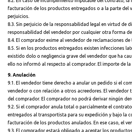
8.2. En caso de incumplimiento imputable del contrato, 
facturación de los productos entregados o a la parte del v
perjuicios.
8.3. Sin perjuicio de la responsabilidad legal en virtud de
responsabilidad del vendedor por cualquier otra forma de
8.4. El comprador exime al vendedor de reclamaciones de 
8.5. Si en los productos entregados existen infecciones l
existido dolo o negligencia grave del vendedor que ha caus
ello no informó al respecto al comprador. El importe de la
9. Anulación
9.1. El vendedor tiene derecho a anular un pedido si el c
vendedor o con relación a otros acreedores. El vendedor t
del comprador. El comprador no podrá derivar ningún der
9.2. Si el comprador anula total o parcialmente el contra
entregados al transportista para su expedición y bajo la 
facturación de los productos anulados. En ese caso, el v
9.3. El comprador estará obligado a aceptar los producto