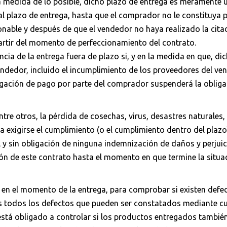
 la medida de lo posible, dicho plazo de entrega es merament
 al plazo de entrega, hasta que el comprador no le constituya
onable y después de que el vendedor no haya realizado la cita
artir del momento de perfeccionamiento del contrato.
ia de la entrega fuera de plazo si, y en la medida en que, di
endedor, incluido el incumplimiento de los proveedores del ve
ligación de pago por parte del comprador suspenderá la obliga
ntre otros, la pérdida de cosechas, virus, desastres naturales
a exigirse el cumplimiento (o el cumplimiento dentro del plazo
l y sin obligación de ninguna indemnización de daños y perjuic
ión de este contrato hasta el momento en que termine la situa
en el momento de la entrega, para comprobar si existen defect
es todos los defectos que pueden ser constatados mediante c
tá obligado a controlar si los productos entregados también 