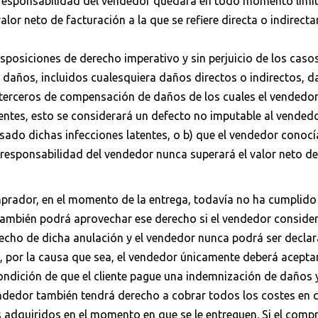
la responsabilidad del vendedor quedará en todo momento limi
alor neto de facturación a la que se refiere directa o indire
 disposiciones de derecho imperativo y sin perjuicio de los cas
 daños, incluidos cualesquiera daños directos o indirectos, d
terceros de compensación de daños de los cuales el vendedor 
atentes, esto se considerará un defecto no imputable al vende
ado dichas infecciones latentes, o b) que el vendedor conocía
 responsabilidad del vendedor nunca superará el valor neto de
omprador, en el momento de la entrega, todavía no ha cumplido
ambién podrá aprovechar ese derecho si el vendedor considera 
echo de dicha anulación y el vendedor nunca podrá ser decla
to, por la causa que sea, el vendedor únicamente deberá acepta
condición de que el cliente pague una indemnización de daños 
endedor también tendrá derecho a cobrar todos los costes en q
s adquiridos en el momento en que se le entreguen. Si el com