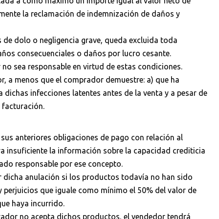
tada a como máximo un importe igual al valor neto de
ctamente la reclamación de indemnización de daños y
os de dolo o negligencia grave, queda excluida toda
años consecuenciales o daños por lucro cesante.
no sea responsable en virtud de estas condiciones.
dor, a menos que el comprador demuestre: a) que ha
 dichas infecciones latentes antes de la venta y a pesar de
 facturación.
 sus anteriores obligaciones de pago con relación al
insuficiente la información sobre la capacidad crediticia
rado responsable por ese concepto.
r dicha anulación si los productos todavía no han sido
y perjuicios que iguale como mínimo el 50% del valor de
ue haya incurrido.
prador no acepta dichos productos, el vendedor tendrá