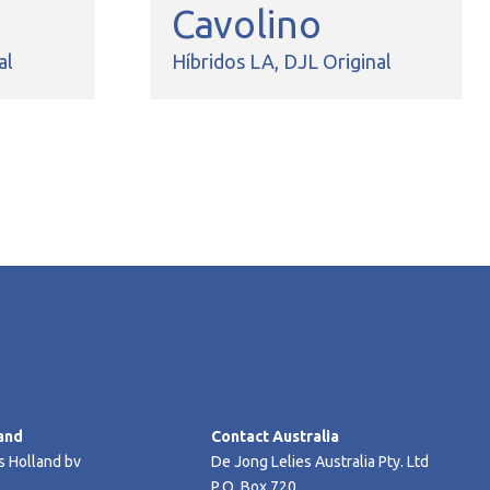
Cavolino
al
Híbridos LA
DJL Original
and
Contact Australia
s Holland bv
De Jong Lelies Australia Pty. Ltd
P.O. Box 720