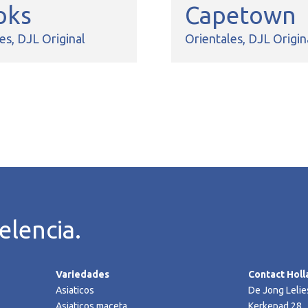
oks
Capetown
les
DJL Original
Orientales
DJL Origin
elencia.
Variedades
Contact Holl
Asiaticos
De Jong Lelie
Asiaticos maceta
Kerkepad 28