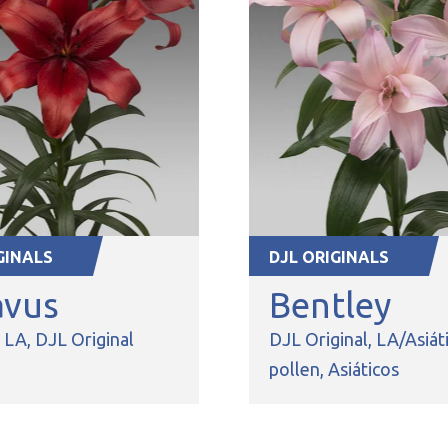
GINALS
DJL ORIGINALS
avus
Bentley
s LA
DJL Original
DJL Original
LA/Asiáti
pollen
Asiáticos