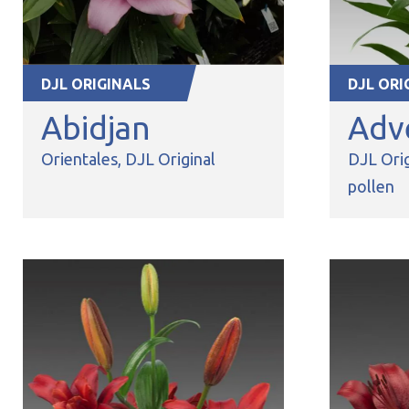
DJL ORIGINALS
DJL ORI
Abidjan
Adv
Orientales
DJL Original
DJL Orig
pollen