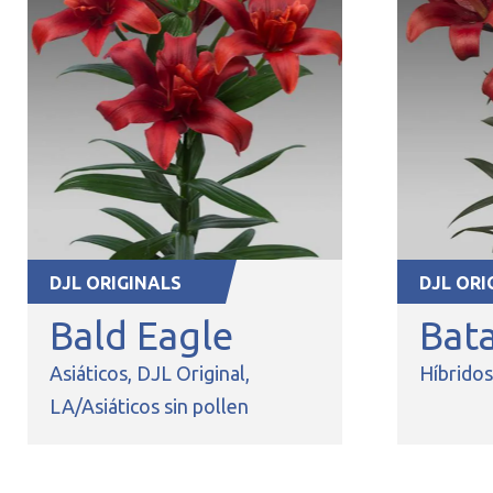
DJL ORIGINALS
DJL ORI
Bald Eagle
Bat
Asiáticos
DJL Original
Híbrido
LA/Asiáticos sin pollen