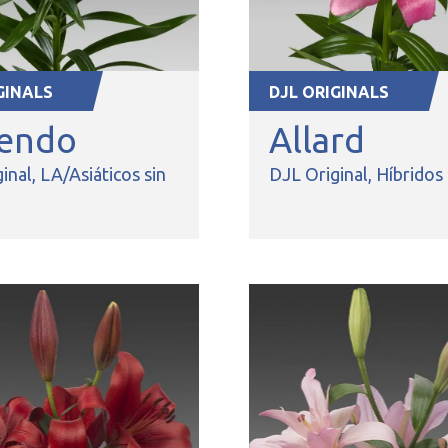
GINALS
DJL ORIGINALS
endo
Allard
inal
LA/Asiáticos sin
DJL Original
Híbridos