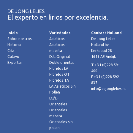
DE JONG LELIES
El experto en lirios por excelencia.
Inicio
Variedades
Contact Holland
Sobre nostros
Asiaticos
De Jong Lelies
Historia
Asiaticos
Holland bv
Cría
maceta
Kerkepad 28
Cultivo
DJL Original
1619 AE Andijk
Exportar
Doble oriental
T +31 (0)228 591
Hibridos LA
400
Hibridos OT
F +31 (0)228 592
Hibridos TA
837
LA Asiaticos Sin
info@dejonglelies.nl
Pollen
LO/LF
Orientales
Orientales
maceta
Orientales sin
pollen