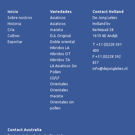
Inicio
Variedades
Contact Holland
Sobre nostros
Asiaticos
De Jong Lelies
Historia
Asiaticos
Holland bv
Cría
maceta
Kerkepad 28
Cultivo
DJL Original
1619 AE Andijk
Exportar
Doble oriental
T +31 (0)228 591
Hibridos LA
400
Hibridos OT
F +31 (0)228 592
Hibridos TA
837
LA Asiaticos Sin
info@dejonglelies.nl
Pollen
LO/LF
Orientales
Orientales
maceta
Orientales sin
pollen
Contact Australia