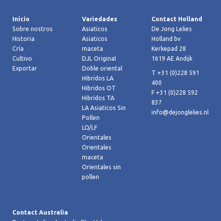
Inicio
Variedades
Contact Holland
Sobre nostros
Asiaticos
De Jong Lelies
Historia
Asiaticos
Holland bv
Cría
maceta
Kerkepad 28
Cultivo
DJL Original
1619 AE Andijk
Exportar
Doble oriental
T +31 (0)228 591
Hibridos LA
400
Hibridos OT
F +31 (0)228 592
Hibridos TA
837
LA Asiaticos Sin
info@dejonglelies.nl
Pollen
LO/LF
Orientales
Orientales
maceta
Orientales sin
pollen
Contact Australia