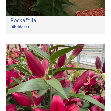
Rockafella
Híbridos OT