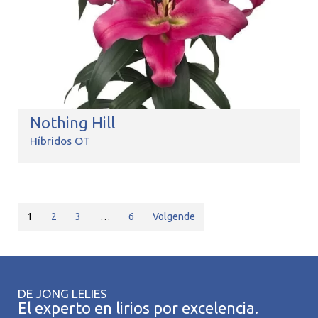
Nothing Hill
Híbridos OT
1
2
3
…
6
Volgende
DE JONG LELIES
El experto en lirios por excelencia.