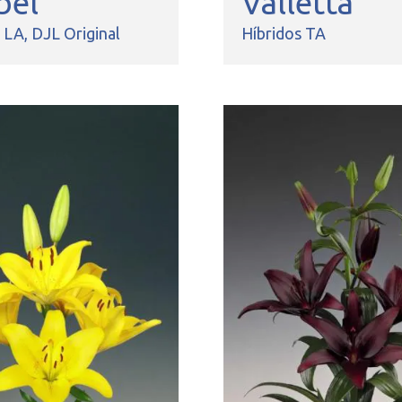
bel
Valletta
s LA
DJL Original
Híbridos TA