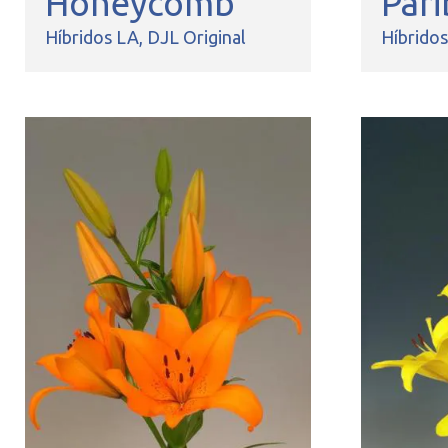
Honeycomb
Pari
Híbridos LA
DJL Original
Híbrido