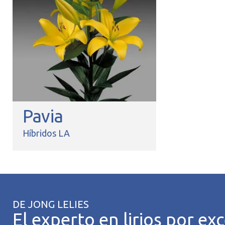
Pavia
Híbridos LA
DE JONG LELIES
El experto en lirios por exc