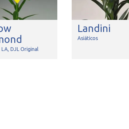
low
Landini
mond
Asiáticos
s LA
DJL Original