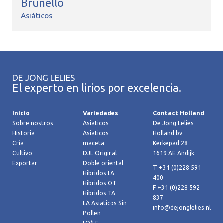
Brunello
Asiáticos
DE JONG LELIES
El experto en lirios por excelencia.
Inicio
Variedades
Contact Holland
Sobre nostros
Asiaticos
De Jong Lelies
Historia
Asiaticos
Holland bv
Cría
maceta
Kerkepad 28
Cultivo
DJL Original
1619 AE Andijk
Exportar
Doble oriental
T +31 (0)228 591
Hibridos LA
400
Hibridos OT
F +31 (0)228 592
Hibridos TA
837
LA Asiaticos Sin
info@dejonglelies.nl
Pollen
LO/LF