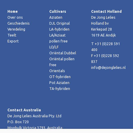
Home
Cultivars
Contact Holland
Over ons
Aziaten
De Jong Lelies
Geschiedenis
DJL Original
Holland bv
Veredeling
LA-hybriden
Kerkepad 28
Teelt
LA/Aziaat
1619 AE Andijk
Export
pollen free
T +31 (0)228 591
LO/LF
400
Oriëntal Dubbel
F +31 (0)228 592
Oriëntal pollen
837
free
info@dejonglelies.nl
Orientals
OT-hybriden
Pot Aziaten
TA-hybriden
Contact Australia
De Jong Lelies Australia Pty. Ltd
P.O. Box 720
Monbulk Victoria 3793, Australia