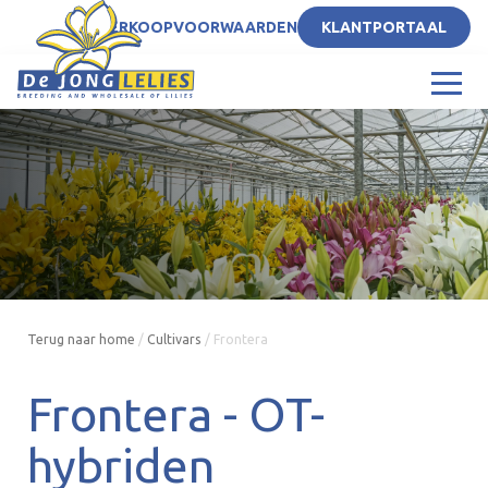
NL
VERKOOPVOORWAARDEN
KLANTPORTAAL
Terug naar home
/
Cultivars
/
Frontera
Frontera -
OT-
hybriden