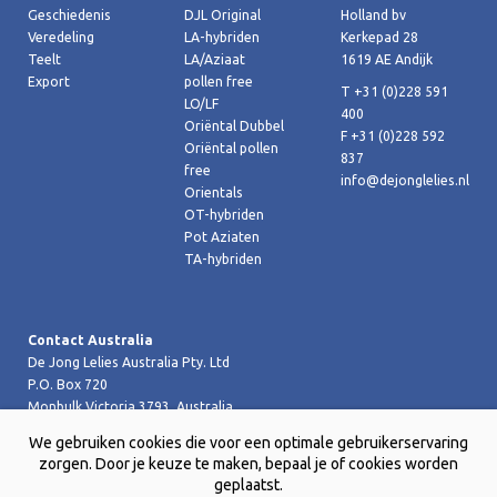
Geschiedenis
DJL Original
Holland bv
Veredeling
LA-hybriden
Kerkepad 28
Teelt
LA/Aziaat
1619 AE Andijk
Export
pollen free
T +31 (0)228 591
LO/LF
400
Oriëntal Dubbel
F +31 (0)228 592
Oriëntal pollen
837
free
info@dejonglelies.nl
Orientals
OT-hybriden
Pot Aziaten
TA-hybriden
Contact Australia
De Jong Lelies Australia Pty. Ltd
P.O. Box 720
Monbulk Victoria 3793, Australia
T +61 (0)359 619 188
We gebruiken cookies die voor een optimale gebruikerservaring
F +61 (0)359 619 199 joost@dejongleliesaustralia.com.au
zorgen. Door je keuze te maken, bepaal je of cookies worden
geplaatst.