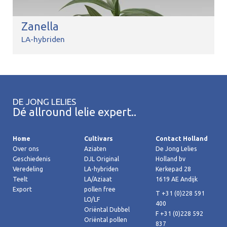
Zanella
LA-hybriden
DE JONG LELIES
Dé allround lelie expert..
Home
Cultivars
Contact Holland
Over ons
Aziaten
De Jong Lelies
Geschiedenis
DJL Original
Holland bv
Veredeling
LA-hybriden
Kerkepad 28
Teelt
LA/Aziaat
1619 AE Andijk
Export
pollen free
T +31 (0)228 591
LO/LF
400
Oriëntal Dubbel
F +31 (0)228 592
Oriëntal pollen
837