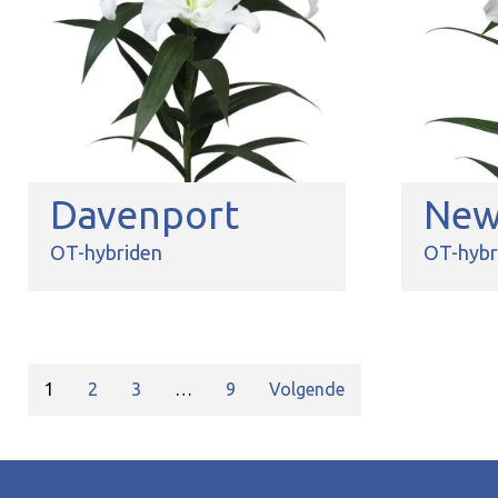
Davenport
New
OT-hybriden
OT-hybr
1
2
3
…
9
Volgende