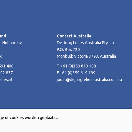
and
Contact Australia
s Holland bv
De Jong Lelies Australia Pty. Ltd
P.O. Box 720
k
Monbulk Victoria 3793, Australia
591 400
T +61 (0)359 619 188
592 837
F +61 (0)359 619 199
lies.nl
joost@dejongleliesaustralia.com.au
je of cookies worden geplaatst.