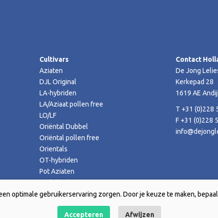
Cultivars
Contact Holl
Aziaten
De Jong Lelie
DJL Original
Kerkepad 28
LA-hybriden
1619 AE Andij
LA/Aziaat pollen free
T +31 (0)228 
LO/LF
F +31 (0)228 
Oriëntal Dubbel
info@dejongle
Oriëntal pollen free
Orientals
OT-hybriden
Pot Aziaten
TA-hybriden
een optimale gebruikerservaring zorgen. Door je keuze te maken, bepaal 
Accepteren
Afwijzen