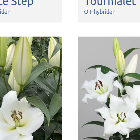
te Step
Tourmalet
iden
OT-hybriden