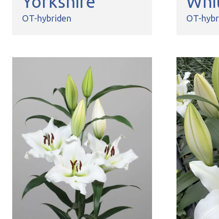
Yorkshire
Whi
OT-hybriden
OT-hybr