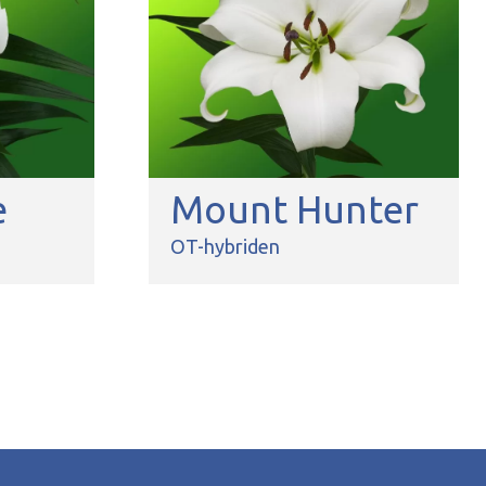
e
Mount Hunter
OT-hybriden