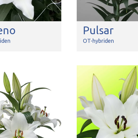
eno
Pulsar
iden
OT-hybriden