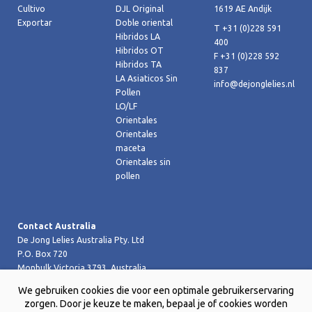
Cultivo
DJL Original
1619 AE Andijk
Exportar
Doble oriental
T +31 (0)228 591
Hibridos LA
400
Hibridos OT
F +31 (0)228 592
Hibridos TA
837
LA Asiaticos Sin
info@dejonglelies.nl
Pollen
LO/LF
Orientales
Orientales
maceta
Orientales sin
pollen
Contact Australia
De Jong Lelies Australia Pty. Ltd
P.O. Box 720
Monbulk Victoria 3793, Australia
T +61 (0)359 619 188
We gebruiken cookies die voor een optimale gebruikerservaring
F +61 (0)359 619 199 joost@dejongleliesaustralia.com.au
zorgen. Door je keuze te maken, bepaal je of cookies worden