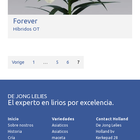
Forever
Híbridos OT
Vorige
1
…
5
6
7
DE JONG LELIES
El experto en lirios por excelencia.
Inicio
Variedades
Contact Holland
Sobre nostros
Asiaticos
De Jong Lelies
Historia
Asiaticos
Holland bv
Cría
maceta
Kerkepad 28