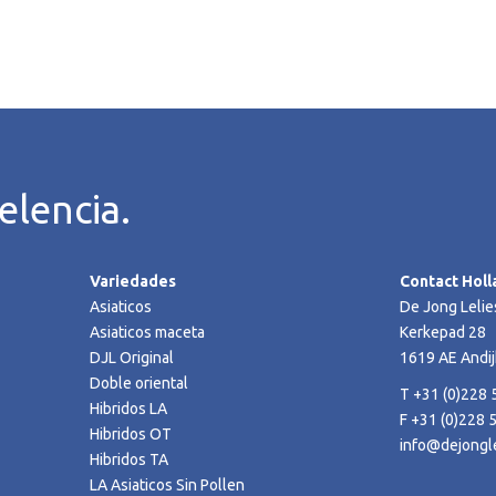
elencia.
Variedades
Contact Holl
Asiaticos
De Jong Lelie
Asiaticos maceta
Kerkepad 28
DJL Original
1619 AE Andij
Doble oriental
T +31 (0)228 
Hibridos LA
F +31 (0)228 
Hibridos OT
info@dejongle
Hibridos TA
LA Asiaticos Sin Pollen