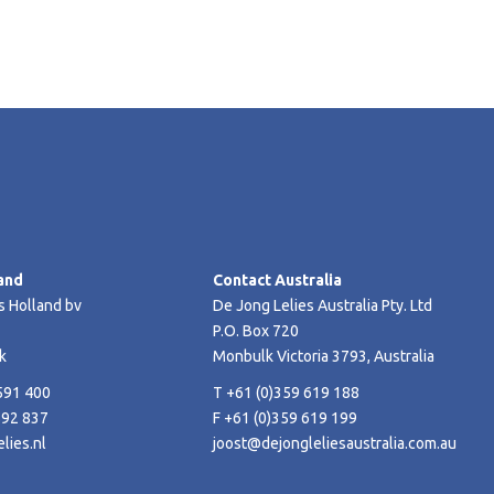
and
Contact Australia
s Holland bv
De Jong Lelies Australia Pty. Ltd
P.O. Box 720
k
Monbulk Victoria 3793, Australia
591 400
T +61 (0)359 619 188
592 837
F +61 (0)359 619 199
lies.nl
joost@dejongleliesaustralia.com.au