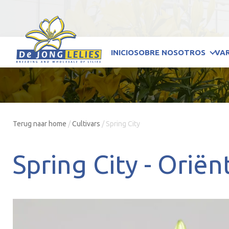
INICIO
SOBRE NOSOTROS
VA
Terug naar home
/
Cultivars
/
Spring City
Spring City -
Oriën