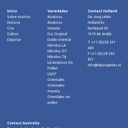
Inicio
Variedades
Contact Holland
Sobre nostros
Asiaticos
De Jong Lelies
Historia
Asiaticos
Holland bv
Cría
maceta
Kerkepad 28
Cultivo
DJL Original
1619 AE Andijk
Exportar
Doble oriental
T +31 (0)228 591
Hibridos LA
400
Hibridos OT
F +31 (0)228 592
Hibridos TA
837
LA Asiaticos Sin
info@dejonglelies.nl
Pollen
LO/LF
Orientales
Orientales
maceta
Orientales sin
pollen
Contact Australia