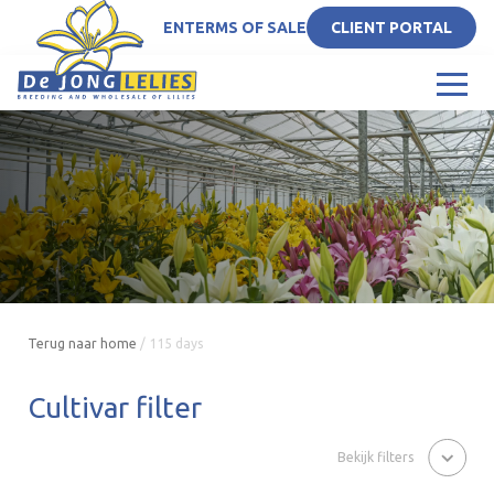
EN
TERMS OF SALE
CLIENT PORTAL
Terug naar home
/
115 days
Cultivar filter
Bekijk filters