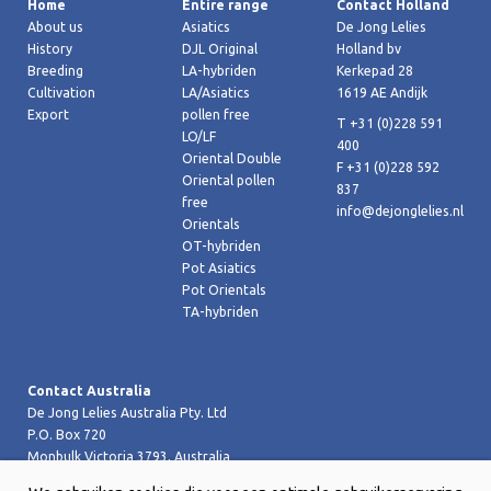
Home
Entire range
Contact Holland
About us
Asiatics
De Jong Lelies
History
DJL Original
Holland bv
Breeding
LA-hybriden
Kerkepad 28
Cultivation
LA/Asiatics
1619 AE Andijk
Export
pollen free
T +31 (0)228 591
LO/LF
400
Oriental Double
F +31 (0)228 592
Oriental pollen
837
free
info@dejonglelies.nl
Orientals
OT-hybriden
Pot Asiatics
Pot Orientals
TA-hybriden
Contact Australia
De Jong Lelies Australia Pty. Ltd
P.O. Box 720
Monbulk Victoria 3793, Australia
T +61 (0)359 619 188