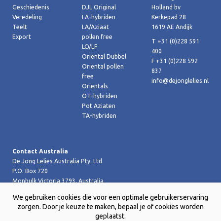
Geschiedenis
DJL Original
Holland bv
Veredeling
LA-hybriden
Kerkepad 28
Teelt
LA/Aziaat
1619 AE Andijk
Export
pollen free
T +31 (0)228 591
LO/LF
400
Oriëntal Dubbel
F +31 (0)228 592
Oriëntal pollen
837
free
info@dejonglelies.nl
Orientals
OT-hybriden
Pot Aziaten
TA-hybriden
Contact Australia
De Jong Lelies Australia Pty. Ltd
P.O. Box 720
Monbulk Victoria 3793, Australia
T +61 (0)359 619 188
We gebruiken cookies die voor een optimale gebruikerservaring
F +61 (0)359 619 199 joost@dejongleliesaustralia.com.au
zorgen. Door je keuze te maken, bepaal je of cookies worden
geplaatst.