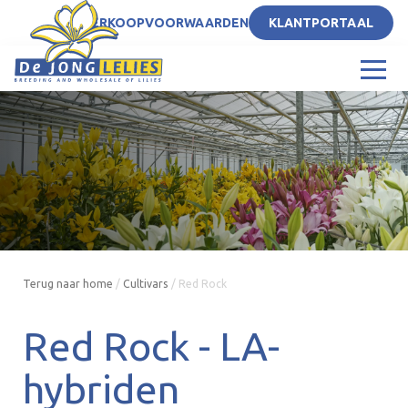
NL
VERKOOPVOORWAARDEN
KLANTPORTAAL
Terug naar home
/
Cultivars
/
Red Rock
Red Rock -
LA-
hybriden