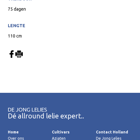
75 dagen
LENGTE
110 cm
DE JONG LELIES
Dé allround lelie expert..
Home
Cultivars
Contact Holland
Over ons
Aziaten
De Jong Lelies