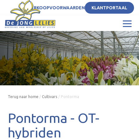
NL
VERKOOPVOORWAARDEN
KLANTPORTAAL
Terug naar home
/
Cultivars
/
Pontorma
Pontorma -
OT-
hybriden