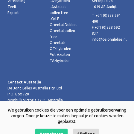
Veredeling
LA-hybriden
Kerkepad 28
Teelt
LA/Aziaat
1619 AE Andijk
Export
pollen free
T +31 (0)228 591
LO/LF
400
Oriëntal Dubbel
F +31 (0)228 592
Oriëntal pollen
837
free
info@dejonglelies.nl
Orientals
OT-hybriden
Pot Aziaten
TA-hybriden
Contact Australia
De Jong Lelies Australia Pty. Ltd
P.O. Box 720
Monbulk Victoria 3793, Australia
T +61 (0)359 619 188
We gebruiken cookies die voor een optimale gebruikerservaring
F +61 (0)359 619 199 joost@dejongleliesaustralia.com.au
zorgen. Door je keuze te maken, bepaal je of cookies worden
geplaatst.