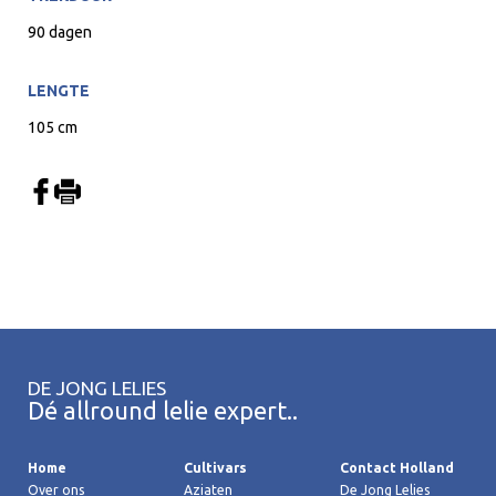
90 dagen
LENGTE
105 cm
DE JONG LELIES
Dé allround lelie expert..
Home
Cultivars
Contact Holland
Over ons
Aziaten
De Jong Lelies