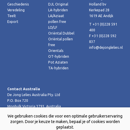
Geschiedenis
DJL Original
Holland bv
Veredeling
LA-hybriden
Kerkepad 28
Teelt
LA/Aziaat
1619 AE Andijk
Export
pollen free
T +31 (0)228 591
LO/LF
400
Oriëntal Dubbel
F +31 (0)228 592
Oriëntal pollen
837
free
info@dejonglelies.nl
Orientals
OT-hybriden
Pot Aziaten
TA-hybriden
Contact Australia
De Jong Lelies Australia Pty. Ltd
P.O. Box 720
Monbulk Victoria 3793, Australia
T +61 (0)359 619 188
We gebruiken cookies die voor een optimale gebruikerservaring
F +61 (0)359 619 199 joost@dejongleliesaustralia.com.au
zorgen. Door je keuze te maken, bepaal je of cookies worden
geplaatst.