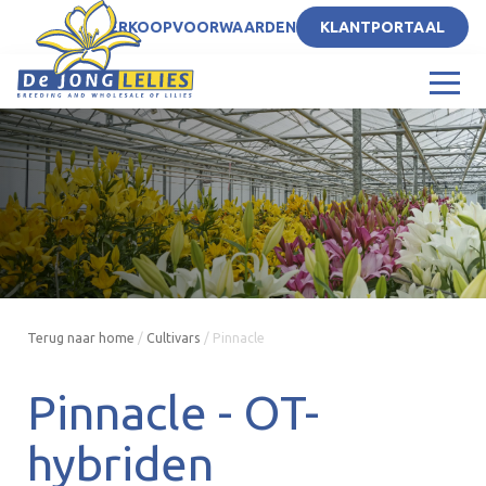
NL
VERKOOPVOORWAARDEN
KLANTPORTAAL
Terug naar home
/
Cultivars
/
Pinnacle
Pinnacle -
OT-
hybriden