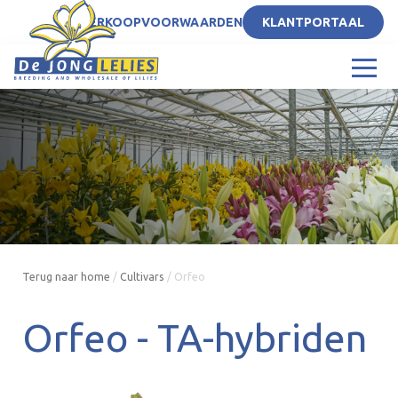
NL
VERKOOPVOORWAARDEN
KLANTPORTAAL
Terug naar home
/
Cultivars
/
Orfeo
Orfeo -
TA-hybriden