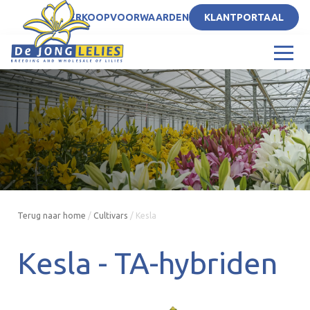
NL
VERKOOPVOORWAARDEN
KLANTPORTAAL
Terug naar home
/
Cultivars
/
Kesla
Kesla -
TA-hybriden