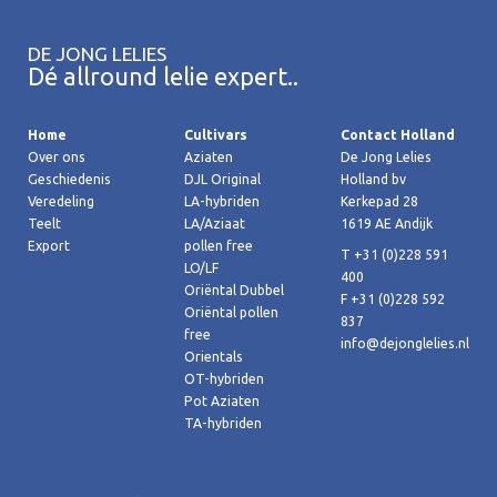
DE JONG LELIES
Dé allround lelie expert..
Home
Cultivars
Contact Holland
Over ons
Aziaten
De Jong Lelies
Geschiedenis
DJL Original
Holland bv
Veredeling
LA-hybriden
Kerkepad 28
Teelt
LA/Aziaat
1619 AE Andijk
Export
pollen free
T +31 (0)228 591
LO/LF
400
Oriëntal Dubbel
F +31 (0)228 592
Oriëntal pollen
837
free
info@dejonglelies.nl
Orientals
OT-hybriden
Pot Aziaten
TA-hybriden