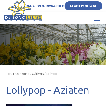
NL
VERKOOPVOORWAARDEN
KLANTPORTAAL
Terug naar home
/
Cultivars
/
Lollypop
Lollypop -
Aziaten