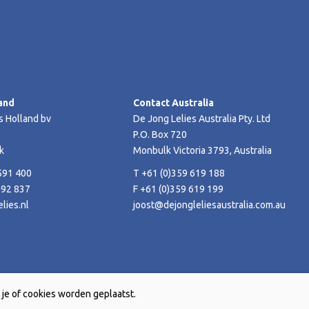
and
Contact Australia
s Holland bv
De Jong Lelies Australia Pty. Ltd
P.O. Box 720
k
Monbulk Victoria 3793, Australia
591 400
T +61 (0)359 619 188
592 837
F +61 (0)359 619 199
lies.nl
joost@dejongleliesaustralia.com.au
je of cookies worden geplaatst.