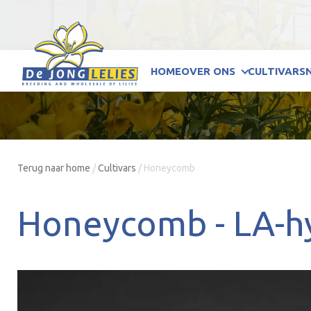
HOME
OVER ONS
CULTIVARS
Terug naar home
/
Cultivars
/
Honeycomb
Honeycomb -
LA-h