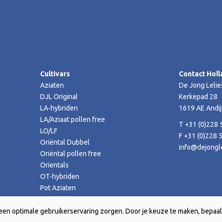
Cultivars
Contact Holl
Aziaten
De Jong Lelie
DJL Original
Kerkepad 28
LA-hybriden
1619 AE Andij
LA/Aziaat pollen free
T +31 (0)228 
LO/LF
F +31 (0)228 
Oriëntal Dubbel
info@dejongle
Oriëntal pollen free
Orientals
OT-hybriden
Pot Aziaten
TA-hybriden
een optimale gebruikerservaring zorgen. Door je keuze te maken, bepaal 