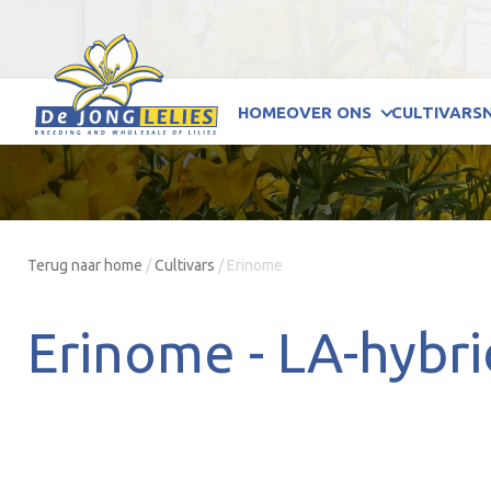
HOME
OVER ONS
CULTIVARS
Terug naar home
/
Cultivars
/
Erinome
Erinome -
LA-hybr