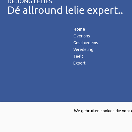
DE JONG LELIES
Dé allround lelie expert..
Home
Over ons
Geschiedenis
Veredeling
Teelt
Export
We gebruiken cookies die voor 
Copyright © 2026 De Jong Lelies Holland bv |
Website door Creative 