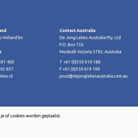
and
Contact Australia
s Holland bv
De Jong Lelies Australia Pty. Ltd
P.O. Box 720
k
Monbulk Victoria 3793, Australia
591 400
T +61 (0)359 619 188
592 837
F +61 (0)359 619 199
lies.nl
joost@dejongleliesaustralia.com.au
je of cookies worden geplaatst.