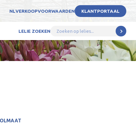
NL
VERKOOPVOORWAARDEN
KLANTPORTAAL
LELIE ZOEKEN
BOLMAAT