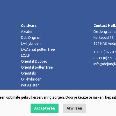
Cultivars
Contact Holl
Aziaten
De Jong Lelie
DJL Original
Kerkepad 28
LA-hybriden
1619 AE Andij
LA/Aziaat pollen free
T +31 (0)228 
LO/LF
F +31 (0)228 
Oriëntal Dubbel
info@dejongle
Oriëntal pollen free
Orientals
OT-hybriden
Pot Aziaten
TA-hybriden
een optimale gebruikerservaring zorgen. Door je keuze te maken, bepaal 
Accepteren
Afwijzen
Skills