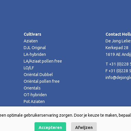
Cultivars
Contact Holl
Aziaten
De Jong Lelie
DJL Original
Kerkepad 28
LA-hybriden
1619 AE Andij
LA/Aziaat pollen free
T +31 (0)228 
LO/LF
F +31 (0)228 
Oriëntal Dubbel
info@dejongle
Oriëntal pollen free
Orientals
OT-hybriden
Pot Aziaten
TA-hybriden
een optimale gebruikerservaring zorgen. Door je keuze te maken, bepaal 
Accepteren
Afwijzen