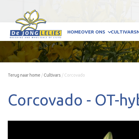
HOME
OVER ONS
CULTIVARS
Terug naar home
/
Cultivars
/
Corcovado
Corcovado -
OT-hy