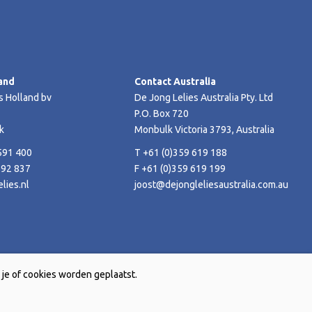
and
Contact Australia
s Holland bv
De Jong Lelies Australia Pty. Ltd
P.O. Box 720
k
Monbulk Victoria 3793, Australia
591 400
T +61 (0)359 619 188
592 837
F +61 (0)359 619 199
lies.nl
joost@dejongleliesaustralia.com.au
je of cookies worden geplaatst.