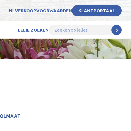
NL
VERKOOPVOORWAARDEN
KLANTPORTAAL
LELIE ZOEKEN
BOLMAAT