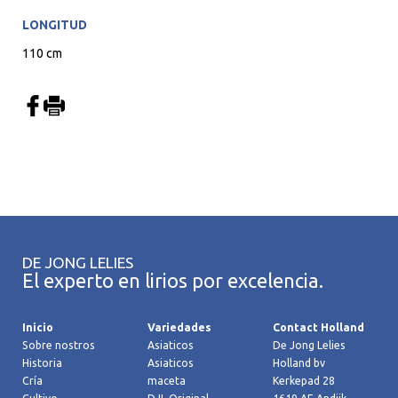
LONGITUD
110 cm
DE JONG LELIES
El experto en lirios por excelencia.
Inicio
Variedades
Contact Holland
Sobre nostros
Asiaticos
De Jong Lelies
Historia
Asiaticos
Holland bv
Cría
maceta
Kerkepad 28