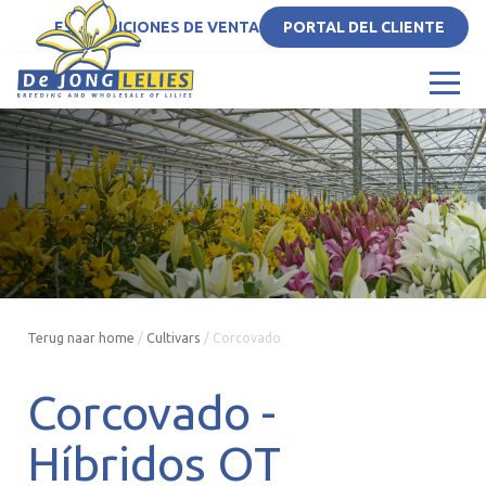
ES
CONDICIONES DE VENTA
PORTAL DEL CLIENTE
Terug naar home
/
Cultivars
/
Corcovado
Corcovado -
Híbridos OT