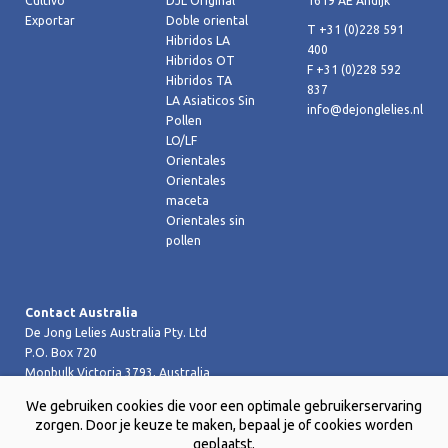
Cultivo
DJL Original
1619 AE Andijk
Exportar
Doble oriental
T +31 (0)228 591
Hibridos LA
400
Hibridos OT
F +31 (0)228 592
Hibridos TA
837
LA Asiaticos Sin
info@dejonglelies.nl
Pollen
LO/LF
Orientales
Orientales
maceta
Orientales sin
pollen
Contact Australia
De Jong Lelies Australia Pty. Ltd
P.O. Box 720
Monbulk Victoria 3793, Australia
T +61 (0)359 619 188
We gebruiken cookies die voor een optimale gebruikerservaring
F +61 (0)359 619 199 joost@dejongleliesaustralia.com.au
zorgen. Door je keuze te maken, bepaal je of cookies worden
geplaatst.