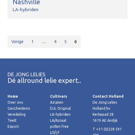
Nashville
LA-hybriden
Vorige
1
…
4
5
6
DE JONG LELIES
Dé allround lelie expert..
Home
Cultivars
Contact Holland
Over ons
Aziaten
De Jong Lelies
Geschiedenis
DJL Original
Holland bv
Veredeling
LA-hybriden
Kerkepad 28
Teelt
LA/Aziaat
1619 AE Andijk
Export
pollen free
T +31 (0)228 591
LO/LF