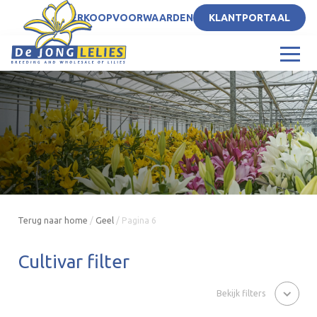
NL
VERKOOPVOORWAARDEN
KLANTPORTAAL
Terug naar home
/
Geel
/
Pagina 6
Cultivar filter
Bekijk filters