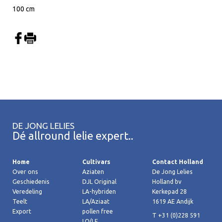
100 cm
DE JONG LELIES
Dé allround lelie expert..
Home
Cultivars
Contact Holland
Over ons
Aziaten
De Jong Lelies
Geschiedenis
DJL Original
Holland bv
Veredeling
LA-hybriden
Kerkepad 28
Teelt
LA/Aziaat
1619 AE Andijk
Export
pollen free
T +31 (0)228 591
LO/LF