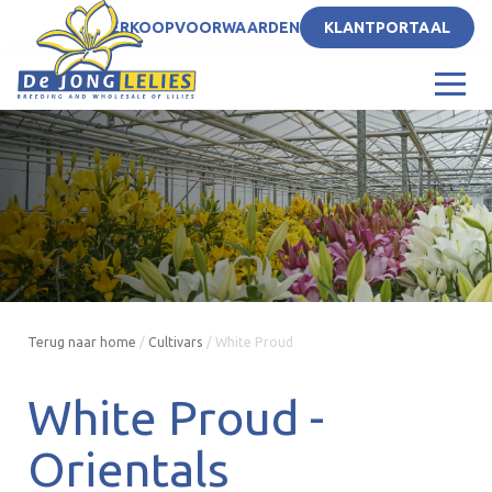
NL
VERKOOPVOORWAARDEN
KLANTPORTAAL
Terug naar home
/
Cultivars
/
White Proud
White Proud -
Orientals