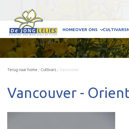
HOME
OVER ONS
CULTIVARS
Terug naar home
/
Cultivars
/
Vancouver
Vancouver -
Orient