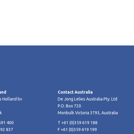
and
Contact Australia
s Holland bv
De Jong Lelies Australia Pty. Ltd
P.O. Box 720
k
Monbulk Victoria 3793, Australia
591 400
T +61 (0)359 619 188
592 837
F +61 (0)359 619 199