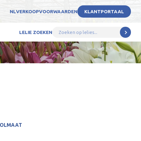
NL
VERKOOPVOORWAARDEN
KLANTPORTAAL
LELIE ZOEKEN
BOLMAAT