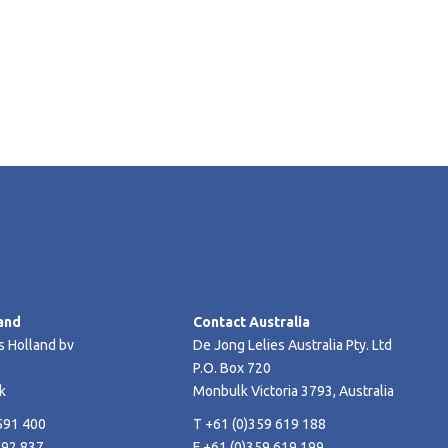
and
Contact Australia
s Holland bv
De Jong Lelies Australia Pty. Ltd
P.O. Box 720
k
Monbulk Victoria 3793, Australia
591 400
T +61 (0)359 619 188
592 837
F +61 (0)359 619 199