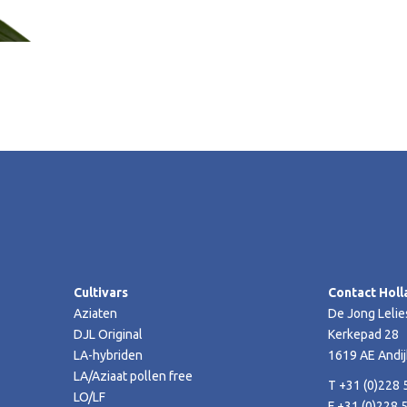
Cultivars
Contact Holl
Aziaten
De Jong Lelie
DJL Original
Kerkepad 28
LA-hybriden
1619 AE Andij
LA/Aziaat pollen free
T +31 (0)228 
LO/LF
F +31 (0)228 