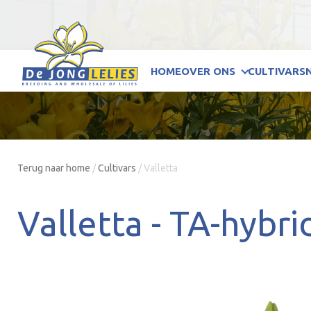
HOME
OVER ONS
CULTIVARS
Terug naar home
/
Cultivars
/
Valletta
Valletta -
TA-hybri