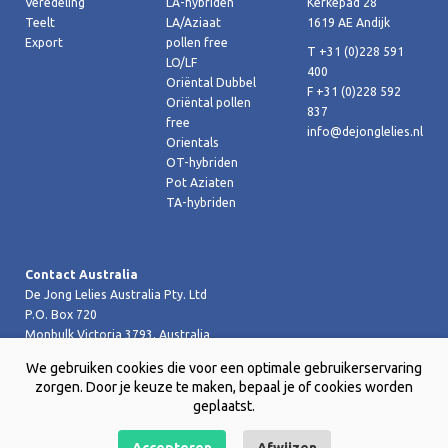
Veredeling
LA-hybriden
Kerkepad 28
Teelt
LA/Aziaat
1619 AE Andijk
Export
pollen free
T +31 (0)228 591
LO/LF
400
Oriëntal Dubbel
F +31 (0)228 592
Oriëntal pollen
837
free
info@dejonglelies.nl
Orientals
OT-hybriden
Pot Aziaten
TA-hybriden
Contact Australia
De Jong Lelies Australia Pty. Ltd
P.O. Box 720
Monbulk Victoria 3793, Australia
T +61 (0)359 619 188
We gebruiken cookies die voor een optimale gebruikerservaring
F +61 (0)359 619 199 joost@dejongleliesaustralia.com.au
zorgen. Door je keuze te maken, bepaal je of cookies worden
geplaatst.