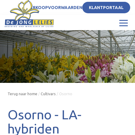
NL
VERKOOPVOORWAARDEN
KLANTPORTAAL
Terug naar home
/
Cultivars
/
Osorno
Osorno -
LA-
hybriden