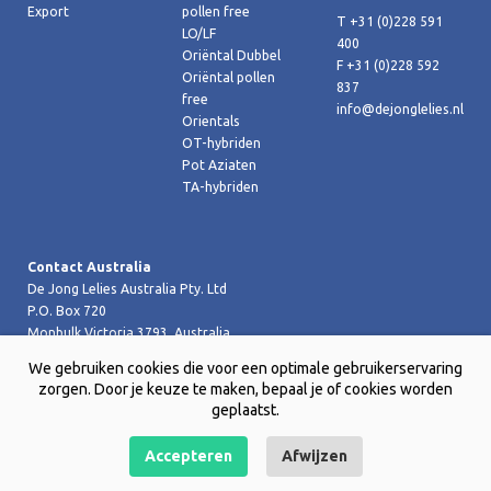
Export
pollen free
T +31 (0)228 591
LO/LF
400
Oriëntal Dubbel
F +31 (0)228 592
Oriëntal pollen
837
free
info@dejonglelies.nl
Orientals
OT-hybriden
Pot Aziaten
TA-hybriden
Contact Australia
De Jong Lelies Australia Pty. Ltd
P.O. Box 720
Monbulk Victoria 3793, Australia
T +61 (0)359 619 188
We gebruiken cookies die voor een optimale gebruikerservaring
F +61 (0)359 619 199 joost@dejongleliesaustralia.com.au
zorgen. Door je keuze te maken, bepaal je of cookies worden
geplaatst.
Accepteren
Afwijzen
Copyright © 2026 De Jong Lelies Holland bv |
Website door Creative
Skills