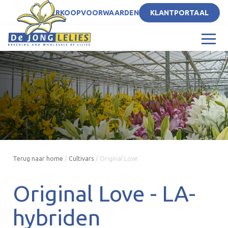
NL
VERKOOPVOORWAARDEN
KLANTPORTAAL
Terug naar home
/
Cultivars
/
Original Love
Original Love -
LA-
hybriden