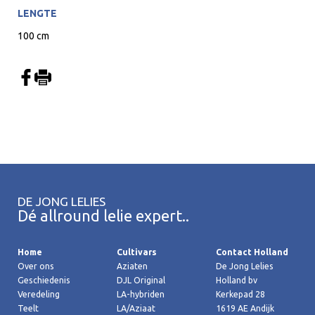
LENGTE
100 cm
DE JONG LELIES
Dé allround lelie expert..
Home
Cultivars
Contact Holland
Over ons
Aziaten
De Jong Lelies
Geschiedenis
DJL Original
Holland bv
Veredeling
LA-hybriden
Kerkepad 28
Teelt
LA/Aziaat
1619 AE Andijk