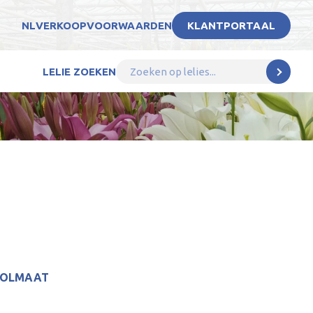
NL
VERKOOPVOORWAARDEN
KLANTPORTAAL
LELIE ZOEKEN
BOLMAAT