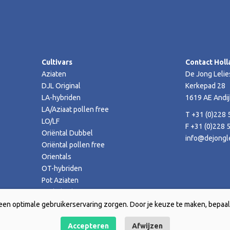
Cultivars
Contact Holl
Aziaten
De Jong Lelie
DJL Original
Kerkepad 28
LA-hybriden
1619 AE Andij
LA/Aziaat pollen free
T +31 (0)228 
LO/LF
F +31 (0)228 
Oriëntal Dubbel
info@dejongle
Oriëntal pollen free
Orientals
OT-hybriden
Pot Aziaten
TA-hybriden
een optimale gebruikerservaring zorgen. Door je keuze te maken, bepaal 
Accepteren
Afwijzen