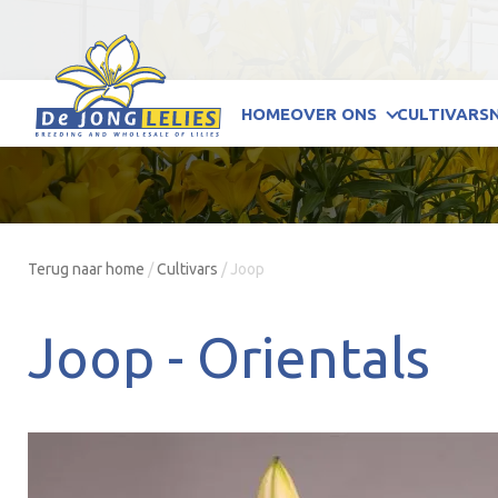
HOME
OVER ONS
CULTIVARS
Terug naar home
/
Cultivars
/
Joop
Joop -
Orientals