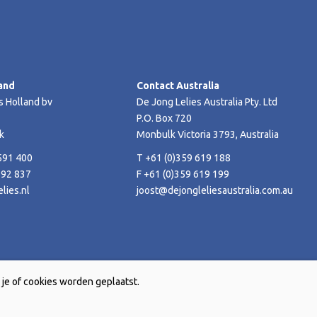
and
Contact Australia
s Holland bv
De Jong Lelies Australia Pty. Ltd
P.O. Box 720
k
Monbulk Victoria 3793, Australia
591 400
T +61 (0)359 619 188
592 837
F +61 (0)359 619 199
lies.nl
joost@dejongleliesaustralia.com.au
je of cookies worden geplaatst.