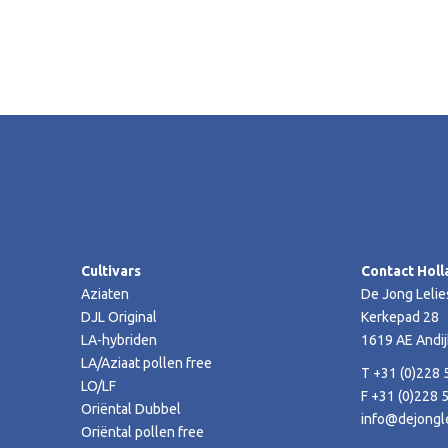
Cultivars
Contact Holl
Aziaten
De Jong Lelie
DJL Original
Kerkepad 28
LA-hybriden
1619 AE Andij
LA/Aziaat pollen free
T +31 (0)228 
LO/LF
F +31 (0)228 
Oriëntal Dubbel
info@dejongle
Oriëntal pollen free