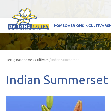
HOME
OVER ONS
CULTIVARS
Terug naar home
/
Cultivars
/
Indian Summerset
Indian Summerset