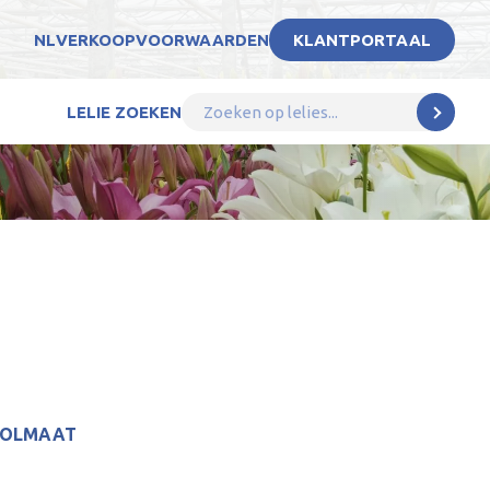
NL
VERKOOPVOORWAARDEN
KLANTPORTAAL
LELIE ZOEKEN
BOLMAAT