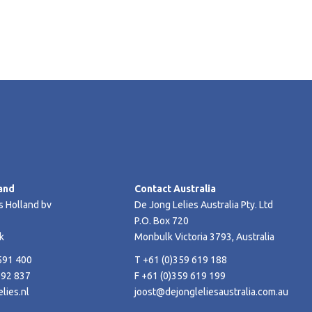
and
Contact Australia
s Holland bv
De Jong Lelies Australia Pty. Ltd
P.O. Box 720
k
Monbulk Victoria 3793, Australia
591 400
T +61 (0)359 619 188
592 837
F +61 (0)359 619 199
lies.nl
joost@dejongleliesaustralia.com.au