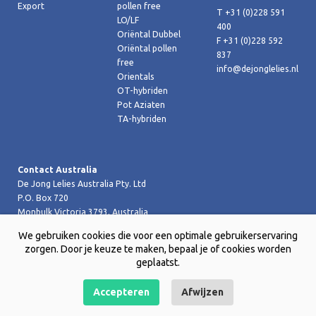
Export
pollen free
T +31 (0)228 591
LO/LF
400
Oriëntal Dubbel
F +31 (0)228 592
Oriëntal pollen
837
free
info@dejonglelies.nl
Orientals
OT-hybriden
Pot Aziaten
TA-hybriden
Contact Australia
De Jong Lelies Australia Pty. Ltd
P.O. Box 720
Monbulk Victoria 3793, Australia
T +61 (0)359 619 188
We gebruiken cookies die voor een optimale gebruikerservaring
F +61 (0)359 619 199 joost@dejongleliesaustralia.com.au
zorgen. Door je keuze te maken, bepaal je of cookies worden
geplaatst.
Accepteren
Afwijzen
Copyright © 2026 De Jong Lelies Holland bv |
Website door Creative
Skills