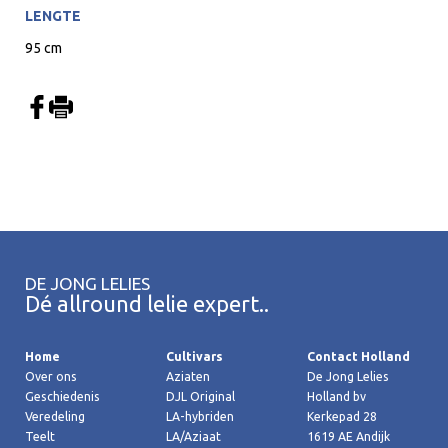
LENGTE
95 cm
DE JONG LELIES
Dé allround lelie expert..
Home
Cultivars
Contact Holland
Over ons
Aziaten
De Jong Lelies
Geschiedenis
DJL Original
Holland bv
Veredeling
LA-hybriden
Kerkepad 28
Teelt
LA/Aziaat
1619 AE Andijk