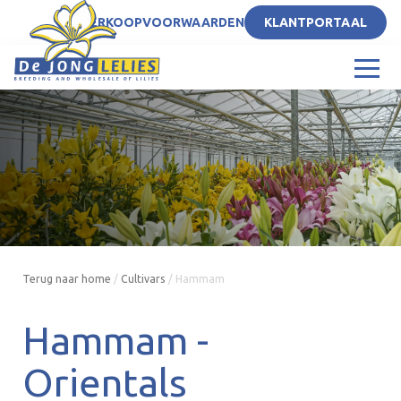
NL
VERKOOPVOORWAARDEN
KLANTPORTAAL
Terug naar home
/
Cultivars
/
Hammam
Hammam -
Orientals