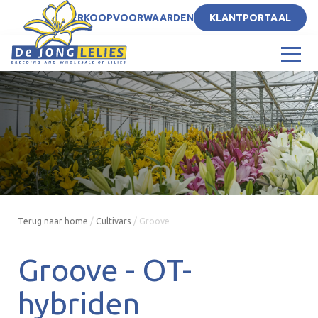
NL
VERKOOPVOORWAARDEN
KLANTPORTAAL
Terug naar home
/
Cultivars
/
Groove
Groove -
OT-
hybriden