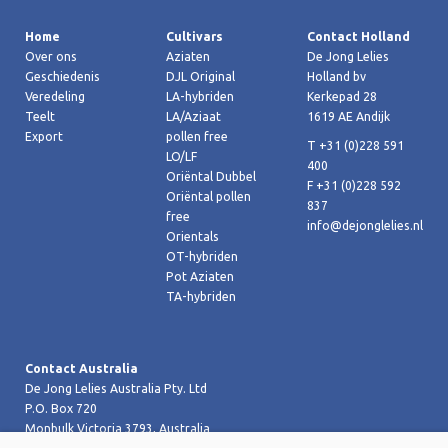
Home
Cultivars
Contact Holland
Over ons
Aziaten
De Jong Lelies
Geschiedenis
DJL Original
Holland bv
Veredeling
LA-hybriden
Kerkepad 28
Teelt
LA/Aziaat
1619 AE Andijk
Export
pollen free
T +31 (0)228 591
LO/LF
400
Oriëntal Dubbel
F +31 (0)228 592
Oriëntal pollen
837
free
info@dejonglelies.nl
Orientals
OT-hybriden
Pot Aziaten
TA-hybriden
Contact Australia
De Jong Lelies Australia Pty. Ltd
P.O. Box 720
Monbulk Victoria 3793, Australia