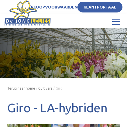
NL
VERKOOPVOORWAARDEN
KLANTPORTAAL
Terug naar home
/
Cultivars
/
Giro
Giro -
LA-hybriden