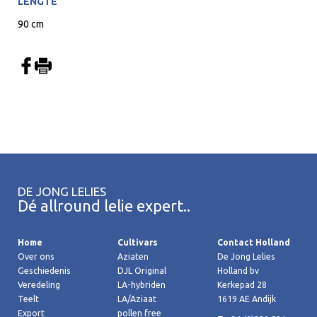
LENGTE
90 cm
DE JONG LELIES
Dé allround lelie expert..
Home
Cultivars
Contact Holland
Over ons
Aziaten
De Jong Lelies
Geschiedenis
DJL Original
Holland bv
Veredeling
LA-hybriden
Kerkepad 28
Teelt
LA/Aziaat
1619 AE Andijk
Export
pollen free