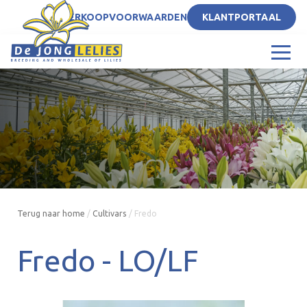
NL
VERKOOPVOORWAARDEN
KLANTPORTAAL
Terug naar home
/
Cultivars
/
Fredo
Fredo -
LO/LF