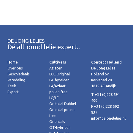
DE JONG LELIES
Dé allround lelie expert..
Home
Cultivars
Contact Holland
Over ons
Aziaten
De Jong Lelies
Geschiedenis
DJL Original
Holland bv
Veredeling
LA-hybriden
Kerkepad 28
Teelt
LA/Aziaat
1619 AE Andijk
Export
pollen free
T +31 (0)228 591
LO/LF
400
Oriëntal Dubbel
F +31 (0)228 592
Oriëntal pollen
837
free
info@dejonglelies.nl
Orientals
OT-hybriden