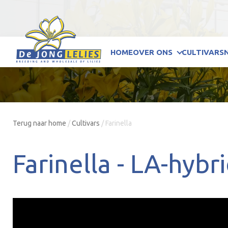
HOME
OVER ONS
CULTIVARS
Terug naar home
/
Cultivars
/
Farinella
Farinella -
LA-hybr