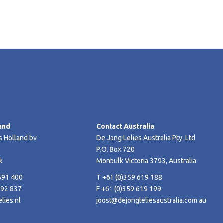
and
Contact Australia
s Holland bv
De Jong Lelies Australia Pty. Ltd
P.O. Box 720
k
Monbulk Victoria 3793, Australia
591 400
T +61 (0)359 619 188
592 837
F +61 (0)359 619 199
lies.nl
joost@dejongleliesaustralia.com.au