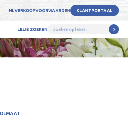
NL
VERKOOPVOORWAARDEN
KLANTPORTAAL
LELIE ZOEKEN
BOLMAAT