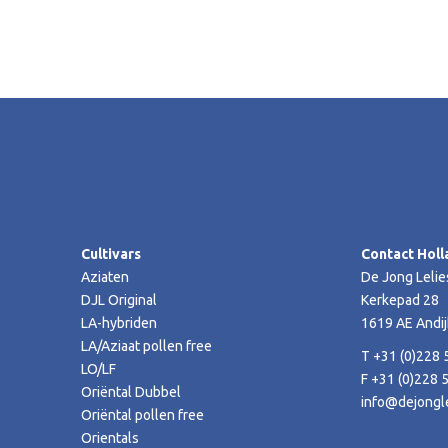
Cultivars
Contact Holl
Aziaten
De Jong Lelie
DJL Original
Kerkepad 28
LA-hybriden
1619 AE Andij
LA/Aziaat pollen free
T +31 (0)228 
LO/LF
F +31 (0)228 
Oriëntal Dubbel
info@dejongle
Oriëntal pollen free
Orientals