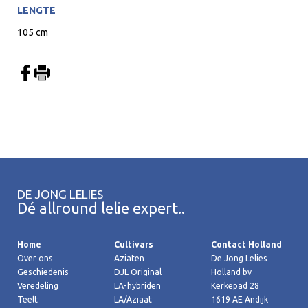
LENGTE
105 cm
DE JONG LELIES
Dé allround lelie expert..
Home
Cultivars
Contact Holland
Over ons
Aziaten
De Jong Lelies
Geschiedenis
DJL Original
Holland bv
Veredeling
LA-hybriden
Kerkepad 28
Teelt
LA/Aziaat
1619 AE Andijk