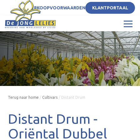
NL
VERKOOPVOORWAARDEN
KLANTPORTAAL
Terug naar home
/
Cultivars
/
Distant Drum
Distant Drum -
Oriëntal Dubbel