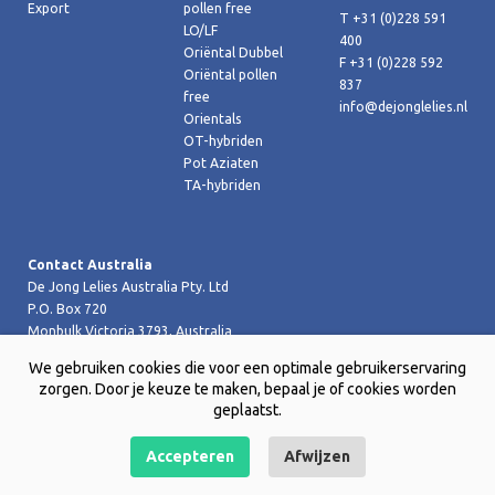
Export
pollen free
T +31 (0)228 591
LO/LF
400
Oriëntal Dubbel
F +31 (0)228 592
Oriëntal pollen
837
free
info@dejonglelies.nl
Orientals
OT-hybriden
Pot Aziaten
TA-hybriden
Contact Australia
De Jong Lelies Australia Pty. Ltd
P.O. Box 720
Monbulk Victoria 3793, Australia
T +61 (0)359 619 188
We gebruiken cookies die voor een optimale gebruikerservaring
F +61 (0)359 619 199 joost@dejongleliesaustralia.com.au
zorgen. Door je keuze te maken, bepaal je of cookies worden
geplaatst.
Accepteren
Afwijzen
Copyright © 2026 De Jong Lelies Holland bv |
Website door Creative
Skills