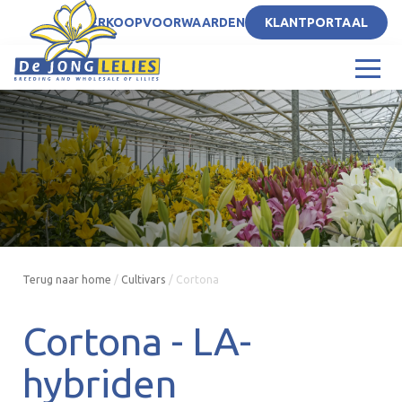
NL
VERKOOPVOORWAARDEN
KLANTPORTAAL
Terug naar home
/
Cultivars
/
Cortona
Cortona -
LA-
hybriden