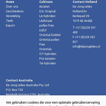
Home
Cultivars
Contact Holland
Over ons
Aziaten
De Jong Lelies
Geschiedenis
DJL Original
Holland bv
Veredeling
LA-hybriden
Kerkepad 28
Teelt
LA/Aziaat
1619 AE Andijk
Export
pollen free
T +31 (0)228 591
LO/LF
400
Oriëntal Dubbel
F +31 (0)228 592
Oriëntal pollen
837
free
info@dejonglelies.nl
Orientals
OT-hybriden
Pot Aziaten
TA-hybriden
Contact Australia
De Jong Lelies Australia Pty. Ltd
P.O. Box 720
Monbulk Victoria 3793, Australia
T +61 (0)359 619 188
We gebruiken cookies die voor een optimale gebruikerservaring