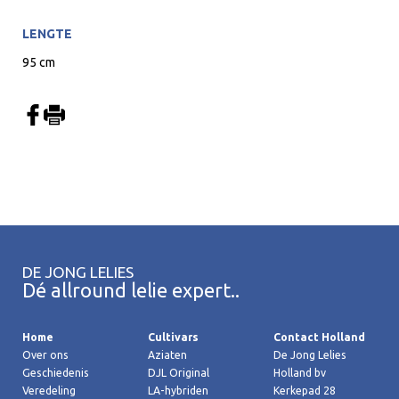
LENGTE
95 cm
DE JONG LELIES
Dé allround lelie expert..
Home
Cultivars
Contact Holland
Over ons
Aziaten
De Jong Lelies
Geschiedenis
DJL Original
Holland bv
Veredeling
LA-hybriden
Kerkepad 28