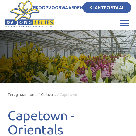
NL
VERKOOPVOORWAARDEN
KLANTPORTAAL
Terug naar home
/
Cultivars
/
Capetown
Capetown -
Orientals