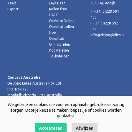
Teelt
LA/Aziaat
1619 AE Andijk
Export
pollen free
T +31 (0)228 591
LO/LF
400
Oriëntal Dubbel
F +31 (0)228 592
Oriëntal pollen
837
free
info@dejonglelies.nl
Orientals
OT-hybriden
Pot Aziaten
TA-hybriden
Contact Australia
De Jong Lelies Australia Pty. Ltd
P.O. Box 720
Monbulk Victoria 3793, Australia
T +61 (0)359 619 188
We gebruiken cookies die voor een optimale gebruikerservaring
F +61 (0)359 619 199 joost@dejongleliesaustralia.com.au
zorgen. Door je keuze te maken, bepaal je of cookies worden
geplaatst.
Accepteren
Afwijzen
Copyright © 2026 De Jong Lelies Holland bv |
Website door Creative