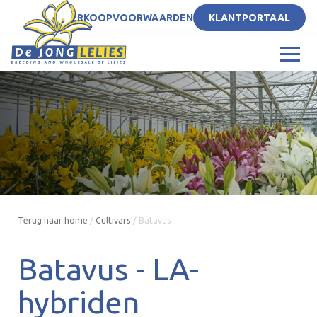
NL
VERKOOPVOORWAARDEN
KLANTPORTAAL
Terug naar home
/
Cultivars
/
Batavus
Batavus -
LA-
hybriden