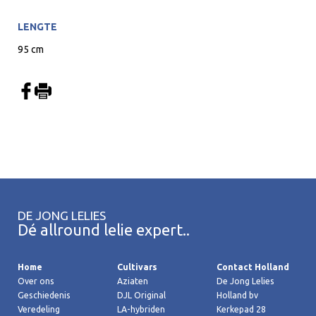
LENGTE
95 cm
DE JONG LELIES
Dé allround lelie expert..
Home
Cultivars
Contact Holland
Over ons
Aziaten
De Jong Lelies
Geschiedenis
DJL Original
Holland bv
Veredeling
LA-hybriden
Kerkepad 28